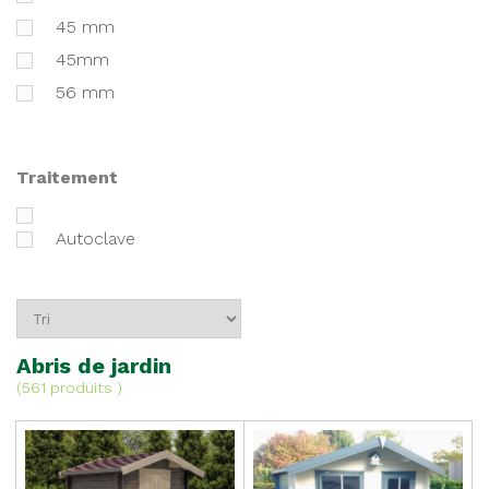
45 mm
45mm
56 mm
traitement
Autoclave
Abris de jardin
(
561 produits
)