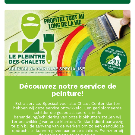
Découvrez notre service de
peinture!
Extra service. Speciaal voor alle Chalet Center klanten
hebben wij deze service ontwikkeld. Een gediplomeerde
schilder die gespecialiseerd is in de
behandeling/schildering van onze blokhutten stellen wij
ter beschikking van onze klanten. De klant dient aanwezig
te zijn bij de aanvang van de werken om zo een eenduidige
opdracht te kunnen geven aan onze schilder. Evenzeer bij