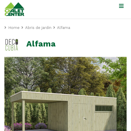
Home
Abris de jardin
Alfama
Alfama