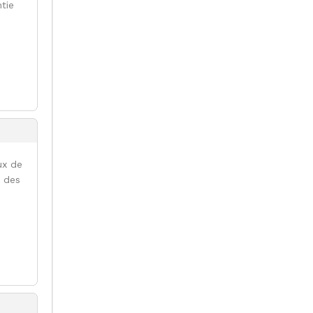
tie
ux de
e des