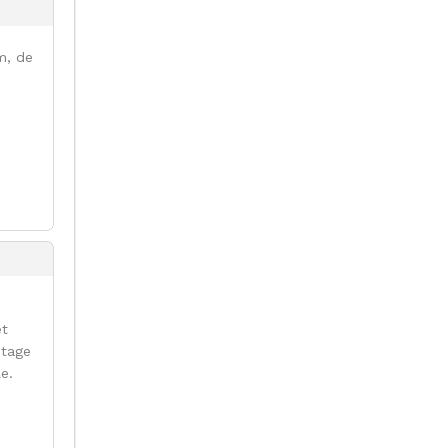
m, de
et
ntage
le.