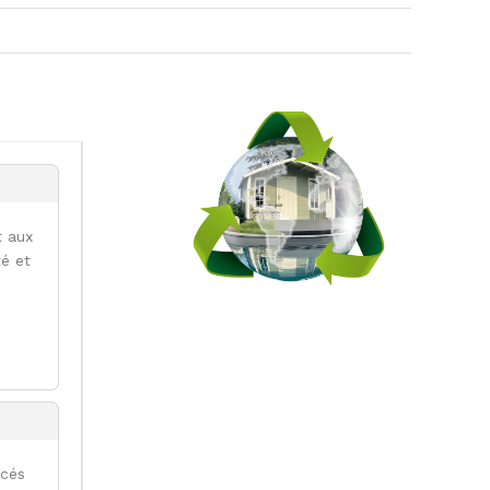
t aux
té et
acés