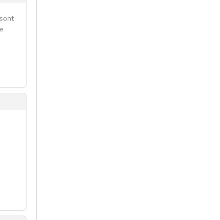
 sont
se