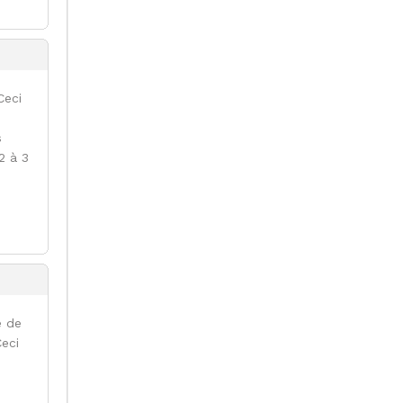
Ceci
.
s
2 à 3
e de
Ceci