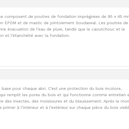
 se composent de poutres de fondation imprégnées de 95 x 45 m
n EPDM et de mastic de jointoiement Soudaseal. Les poutres de
ne évacuation de l’eau de pluie, tandis que le caoutchouc et le
son et l’étanchéité avec la fondation.
 base pour chaque abri. C’est une protection du bois incolore,
ui remplit les pores du bois et qui fonctionne comme entretien 
tre des insectes, des moisissures et du bleuissement. Après le mo
le primer à l’intérieur et à l’extérieur sur chaque pièce du bois visib