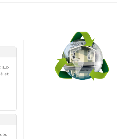
t aux
té et
acés