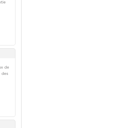
tie
ux de
e des